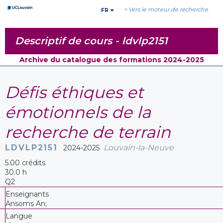
> Vers le moteur de recherche
FR
Descriptif de cours -
ldvlp2151
Archive du catalogue des formations 2024-2025
Défis éthiques et
émotionnels de la
recherche de terrain
LDVLP2151
Louvain-la-Neuve
2024-2025
5.00 crédits
30.0 h
Q2
Enseignants
Ansoms An;
Langue