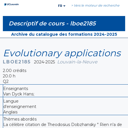
> Vers le moteur de recherche
FR
Descriptif de cours -
lboe2185
Archive du catalogue des formations 2024-2025
Evolutionary applications
LBOE2185
Louvain-la-Neuve
2024-2025
2.00 crédits
20.0 h
Q2
Enseignants
Van Dyck Hans;
Langue
d'enseignement
Anglais
Thèmes abordés
La célèbre citation de Theodosius Dobzhansky " Rien n'a de