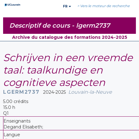
> Vers le moteur de recherche
FR
Descriptif de cours -
lgerm2737
Archive du catalogue des formations 2024-2025
Schrijven in een vreemde
taal: taalkundige en
cognitieve aspecten
LGERM2737
Louvain-la-Neuve
2024-2025
5.00 crédits
15.0 h
Q1
Enseignants
Degand Elisabeth;
Langue