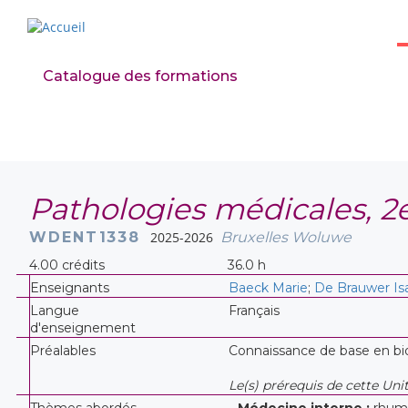
Catalogue des formations
Pathologies médicales, 2e
WDENT1338
2025-2026
Bruxelles Woluwe
4.00 crédits
36.0 h
Enseignants
Baeck Marie
;
De Brauwer Is
Langue
Français
d'enseignement
Préalables
Connaissance de base en bi
Le(s) prérequis de cette Un
Thèmes abordés
- Médecine
interne :
rhuma