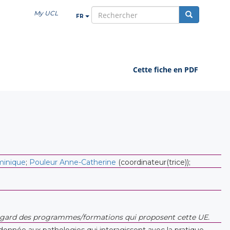
My UCL
FR
rechercher
Cette fiche en PDF
inique
;
Pouleur Anne-Catherine
(coordinateur(trice));
n regard des programmes/formations qui proposent cette UE.
donnée aux pathologies qui interagissent avec la pratique