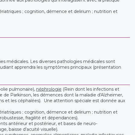
iatriques ; cognition, démence et delirium ; nutrition et
gies médicales. Les diverses pathologies médicales sont
'étudiant apprendra les symptômes principaux (présentation
lie pulmonaire),
néphrologie
(Rein dont les infections et
adie de Parkinson, les démences dont la maladie d'Alzheimer,
iens et les céphalées). Une attention spéciale est donnée aux
iatriques ; cognition, démence et delirium ; nutrition et
(robustesse, fragilité et dépendances).
ents antérieur et postérieur, et bases de neuro-
e, baisse d’acuité visuelle).
es syndromes, anomalies alimentaires, maladie infectieuses