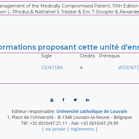
 Management of the Medically Compromised Patient, 10th Edition
son L. Rhodus & Nathaniel S Treister & Eric T Stoopler & Alexand
rmations proposant cette unité d'e
Sigle
Crédits
Prérequis
DENT1BA
4
WDENT1
Editeur responsable:
Université catholique de Louvain
1, Place de l'Université
-
B-1348
Louvain-la-Neuve
-
Belgique
Tél:
+32 (0)10/47.21.11
- Fax:
+32 (0)10/47.29.99
|
vie privée
|
règlements
|