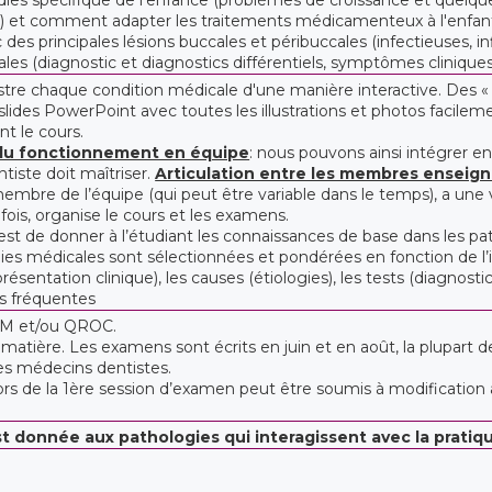
es) et comment adapter les traitements médicamenteux à l'enfan
c des principales lésions buccales et péribuccales (infectieuses,
ales (diagnostic et diagnostics différentiels, symptômes cliniques
ustre chaque condition médicale d'une manière interactive. Des 
lides PowerPoint avec toutes les illustrations et photos facileme
nt le cours.
du fonctionnement en équipe
: nous pouvons ainsi intégrer e
iste doit maîtriser.
Articulation entre les membres enseign
mbre de l’équipe (qui peut être variable dans le temps), a une v
ois, organise le cours et les examens.
st de donner à l’étudiant les connaissances de base dans les path
ies médicales sont sélectionnées et pondérées en fonction de l’im
sentation clinique), les causes (étiologies), les tests (diagnostic)
s fréquentes
CM et/ou QROC.
matière. Les examens sont écrits en juin et en août, la plupart d
es médecins dentistes.
lors de la 1ère session d’examen peut être soumis à modification
t donnée aux pathologies qui interagissent avec la pratiq