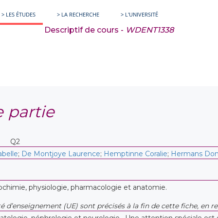
> LES ÉTUDES
> LA RECHERCHE
> L'UNIVERSITÉ
Descriptif de cours -
WDENT1338
 partie
Q2
abelle
;
De Montjoye Laurence
;
Hemptinne Coralie
;
Hermans Dom
ochimie, physiologie, pharmacologie et anatomie.
ité d’enseignement (UE) sont précisés à la fin de cette fiche, e
tologie, néphrologie et neurologie. Une attention spéciale est 