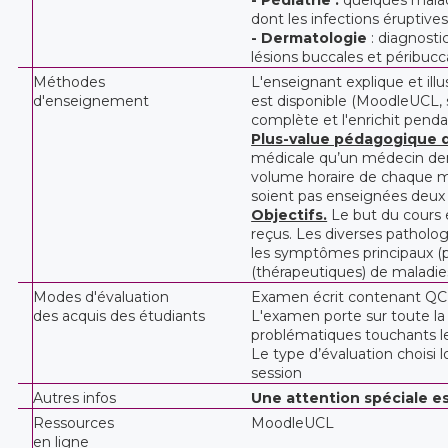
dont les infections éruptiv
- Dermatologie
: diagnosti
lésions buccales et péribucc
Méthodes
L'enseignant explique et ill
d'enseignement
est disponible (MoodleUCL, s
complète et l'enrichit penda
Plus-value pédagogique 
médicale qu’un médecin dent
volume horaire de chaque me
soient pas enseignées deux f
Objectifs.
Le but du cours e
reçus. Les diverses patholog
les symptômes principaux (pré
(thérapeutiques) de maladie
Modes d'évaluation
Examen écrit contenant Q
des acquis des étudiants
L'examen porte sur toute la 
problématiques touchants l
Le type d’évaluation choisi 
session
Autres infos
Une attention spéciale es
Ressources
MoodleUCL
en ligne