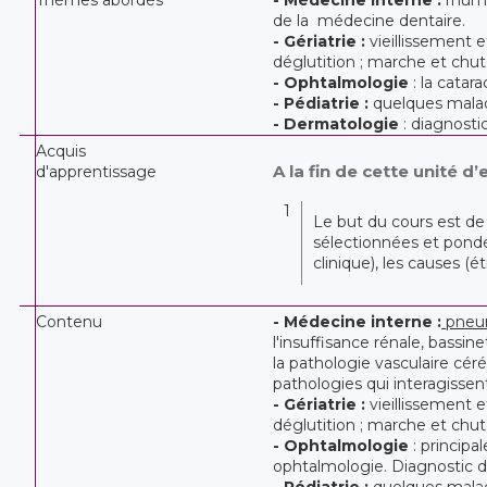
de la médecine dentaire.
- Gériatrie :
vieillissement 
déglutition ; marche et chute
- Ophtalmologie
: la catara
- Pédiatrie :
quelques malad
- Dermatologie
: diagnosti
Acquis
A la fin de cette unité d
d'apprentissage
1
Le but du cours est de
sélectionnées et pondé
clinique), les causes (ét
Contenu
- Médecine
interne :
pneu
l'insuffisance rénale, bassi
la pathologie vasculaire cér
pathologies qui interagissen
- Gériatrie :
vieillissement 
déglutition ; marche et chute
- Ophtalmologie
: principa
ophtalmologie. Diagnostic dif
- Pédiatrie :
quelques malad