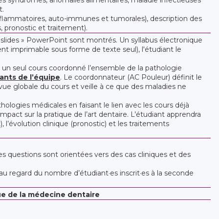
t.
 inflammatoires, auto-immunes et tumorales), description des
, pronostic et traitement).
« slides » PowerPoint sont montrés. Un syllabus électronique
nt imprimable sous forme de texte seul), l'étudiant le
n un seul cours coordonné l’ensemble de la pathologie
ants de l’équipe
. Le coordonnateur (AC Pouleur) définit le
ue globale du cours et veille à ce que des maladies ne
ologies médicales en faisant le lien avec les cours déjà
pact sur la pratique de l’art dentaire. L’étudiant apprendra
, l’évolution clinique (pronostic) et les traitements
es questions sont orientées vers des cas cliniques et des
 au regard du nombre d’étudiant·es inscrit·es à la seconde
ue de la médecine dentaire