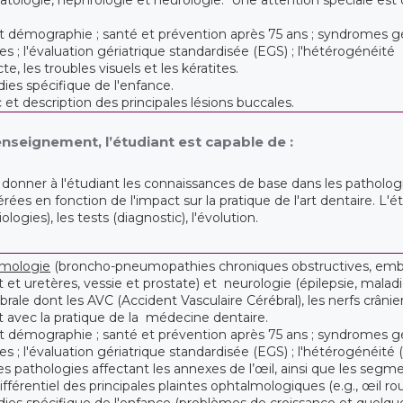
et démographie ; santé et prévention après 75 ans ; syndromes gér
s ; l'évaluation gériatrique standardisée (EGS) ; l'hétérogénéité
cte, les troubles visuels et les kératites.
ies spécifique de l'enfance.
c et description des principales lésions buccales.
’enseignement, l’étudiant est capable de :
 donner à l'étudiant les connaissances de base dans les patholo
rées en fonction de l'impact sur la pratique de l'art dentaire. L
iologies), les tests (diagnostic), l'évolution.
mologie
(broncho-pneumopathies chroniques obstructives, embo
net et uretères, vessie et prostate) et neurologie (épilepsie, mal
ébrale dont les AVC (Accident Vasculaire Cérébral), les nerfs crân
t avec la pratique de la médecine dentaire.
et démographie ; santé et prévention après 75 ans ; syndromes gér
s ; l'évaluation gériatrique standardisée (EGS) ; l'hétérogénéité 
les pathologies affectant les annexes de l’œil, ainsi que les segm
férentiel des principales plaintes ophtalmologiques (e.g., œil roug
ies spécifique de l'enfance (problèmes de croissance et quelqu