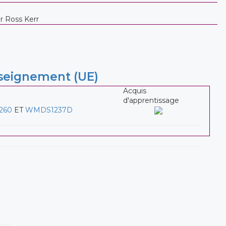
er Ross Kerr
nseignement (UE)
Acquis
d'apprentissage
260
ET
WMDS1237D