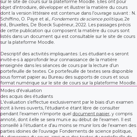
sur le site de cours sur la plateforme Moodle. Elles ont pour
objet d’introduire, développer et illustrer la matière du cours
dont la version littéraire est contenue dans l’ouvrage suivant : N.
Schiffino, O. Paye et al.,
Fondements de science politique
, 2e
éd., Bruxelles, De Boeck Supérieur, 2022. Les passages précis
de cette publication qui composent la matière du cours sont
listés dans un document qui est consultable sur le site de cours
sur la plateforme Moodle.
Descriptif des activités impliquantes :Les étudiant•e•s seront
invité•e•s à approfondir leur connaissance de la matière
enseignée dans les séances de cours par la lecture d’un
portefeuille de textes. Ce portefeuille de textes sera disponible
sous format papier au Bureau des supports de cours et sous
format numérique sur le site de cours sur la plateforme Moodle.
Modes d'évaluation
des acquis des étudiants
L'évaluation s’effectue exclusivement par le biais d’un examen
écrit à livres ouverts, l’étudiant•e étant libre de consulter
pendant l’examen n’importe quel
document papier
, y compris
annoté, dont il.elle se sera muni.e au début de l’examen. Il est
conseillé à l’étudiant.e d’au moins se munir lors de l’examen des
parties idoines de l’ouvrage Fondements de science politique,
du diaporama du cours, ainsi que des textes du portefeuille de