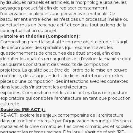
hydrauliques naturels et artificiels, la morphologie urbaine, les
paysages productifs) afin de replacer constamment
l’observation locale dans une perspective territoriale. Ce
basculement entre échelles n'est pas un processus linéaire ou
ponctuel mais un échange actif et continu tout au long de la
conceptualisation du projet.
Histoire et théories (Composition) :
Composition prend la spatialité comme objet d'étude. Il s'agit
de décomposer des spatialités (qui résonnent avec les
questionnements de chacun·es des étudiant·es), afin d'en
identifier les qualités remarquables et d'évaluer la manière dont
ces qualités constituent des ressorts de composition
projetées. La qualité peut être de l'ordre de la mise en œuvre
matérielle, des usages induits, de liens entretenus entre les
pièces d'une composition, des interactions avec les contextes
dans lesquels s'inscrivent les architectures
explorées. Composition met les étudiant·es dans une posture
exploratoire qui considère l'architecture en tant que production
culturelle.
Sociétés (RE-ACT!) :
RE-ACT ! explore les enjeux contemporains de l’architecture
dans un contexte marqué par l’aggravation des inégalités socio-
spatiales et la crise climatique. Les crises climatiques et sociales
partagent les mêmes racines. Dès lors, il s’agit de réagir (RE-