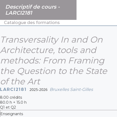
Descriptif de cours -
LARCI2181
Catalogue des formations
Transversality In and On
Architecture, tools and
methods: From Framing
the Question to the State
of the Art
LARCI2181
2025-2026
Bruxelles Saint-Gilles
8.00 crédits
80.0 h + 15.0 h
Q1 et Q2
Enseignants