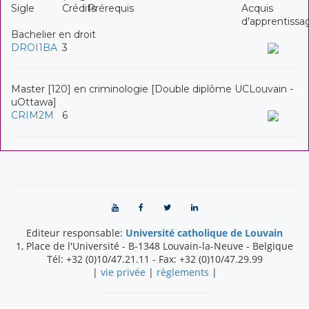
Sigle
Crédits
Prérequis
Acquis
d'apprentissa
Bachelier en droit
DROI1BA
3
Master [120] en criminologie [Double diplôme UCLouvain -
uOttawa]
CRIM2M
6
Editeur responsable:
Université catholique de Louvain
1, Place de l'Université
-
B-1348
Louvain-la-Neuve
-
Belgique
Tél:
+32 (0)10/47.21.11
- Fax:
+32 (0)10/47.29.99
|
vie privée
|
règlements
|