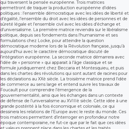
qui traversent la pensée européenne. Trois matrices
permettront de traquer la production européenne d’idées
politiques : l’ensemble démocratique avec les idées de liberté et
d’égalité, l’ensemble du droit avec les idées de personnes et de
sûreté légale et l’ensemble civil avec les idées d’échange et
d’universalisme. La première matrice reviendra sur le libéralisme
politique, depuis ses fondements dans l’humanisme et ses
formulations chez Locke, pour atteindre la question
démocratique moderne lors de la Révolution française, jusqu’à
aujourd’hui avec le caractère démocratique discuté de
l’intégration européenne. La seconde matrice démarrera avec
l’idée de « personne » qui apparait à l’âge classique et se
formule juridiquement chez Beccaria et Montesquieu, et puis
dans les chartes des révolutions qui sont autant de racines pour
les déclarations au XXè siècle. La troisième matrice prend l’idée
de commerce au sens large et entend suivre les travaux de
Foucault pour comprendre l’émergence de la
gouvernementalité, ainsi que les échanges dans un contexte
de défense de l’universalisme au XVIIIè siècle. Cette idée à une
grande postérité à la fois économique et coloniale, ce qui
dessinera les relations de l’Europe avec le reste du monde. Ces
trois matrices permettent d’interroger en profondeur notre
époque contemporaine, ne fut-ce que par le fait que ces idées
et valeurs prennent place dans les chartes et les traités