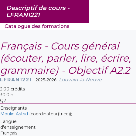
Descriptif de cours -
LFRAN1221
Catalogue des formations
Français - Cours général
(écouter, parler, lire, écrire,
grammaire) - Objectif A2.2
LFRAN1221
2025-2026
Louvain-la-Neuve
3.00 crédits
30.0 h
Q2
Enseignants
Moulin Astrid
(coordinateur(trice));
Langue
d'enseignement
Français