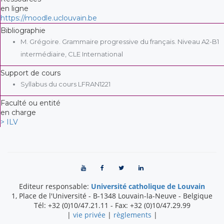
en ligne
https://moodle.uclouvain.be
Bibliographie
M. Grégoire. Grammaire progressive du français. Niveau A2-B1
intermédiaire, CLE International
Support de cours
Syllabus du cours LFRAN1221
Faculté ou entité
en charge
> ILV
Editeur responsable:
Université catholique de Louvain
1, Place de l'Université
-
B-1348
Louvain-la-Neuve
-
Belgique
Tél:
+32 (0)10/47.21.11
- Fax:
+32 (0)10/47.29.99
|
vie privée
|
règlements
|