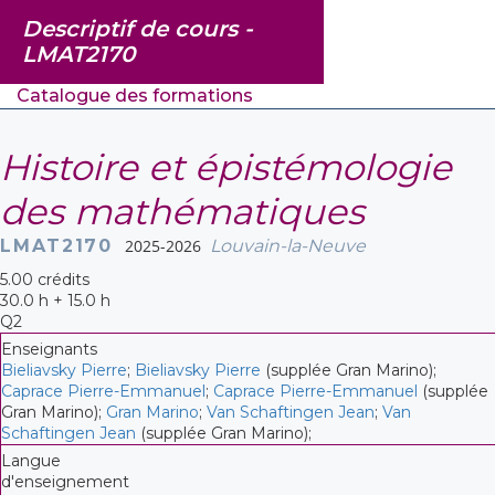
Descriptif de cours -
LMAT2170
Catalogue des formations
Histoire et épistémologie
des mathématiques
LMAT2170
2025-2026
Louvain-la-Neuve
5.00 crédits
30.0 h + 15.0 h
Q2
Enseignants
Bieliavsky Pierre
;
Bieliavsky Pierre
(supplée Gran Marino);
Caprace Pierre-Emmanuel
;
Caprace Pierre-Emmanuel
(supplée
Gran Marino);
Gran Marino
;
Van Schaftingen Jean
;
Van
Schaftingen Jean
(supplée Gran Marino);
Langue
d'enseignement