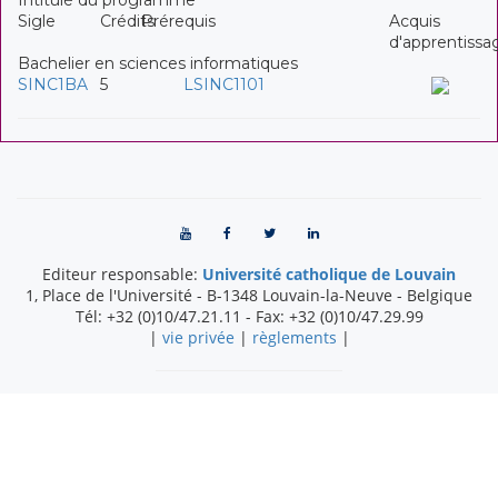
Sigle
Crédits
Prérequis
Acquis
d'apprentissa
Bachelier en sciences informatiques
SINC1BA
5
LSINC1101
Editeur responsable:
Université catholique de Louvain
1, Place de l'Université
-
B-1348
Louvain-la-Neuve
-
Belgique
Tél:
+32 (0)10/47.21.11
- Fax:
+32 (0)10/47.29.99
|
vie privée
|
règlements
|