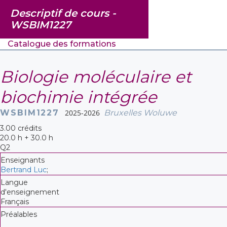
Descriptif de cours -
WSBIM1227
Catalogue des formations
Biologie moléculaire et
biochimie intégrée
WSBIM1227
2025-2026
Bruxelles Woluwe
3.00 crédits
20.0 h + 30.0 h
Q2
Enseignants
Bertrand Luc
;
Langue
d'enseignement
Français
Préalables