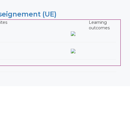
nseignement (UE)
ites
Learning
outcomes