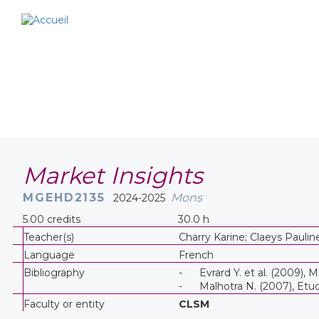
Market Insights
MGEHD2135
Mons
2024-2025
5.00 credits
30.0 h
Teacher(s)
Charry Karine; Claeys Paulin
Language
French
Bibliography
- Evrard Y. et al. (2009),
- Malhotra N. (2007), Etud
Faculty or entity
CLSM