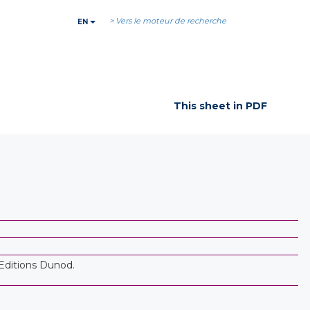
> Vers le moteur de recherche
EN
This sheet in PDF
Editions Dunod.