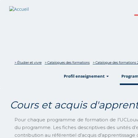
> Étudier et vivre
> Catalogues des formations
> Catalogue des formations 
show
Profil enseignement
Progra
Cours et acquis d'appre
Pour chaque programme de formation de l’UCLouv
du programme. Les fiches descriptives des unités d’
contribution au référentiel d’acquis d’apprentissag