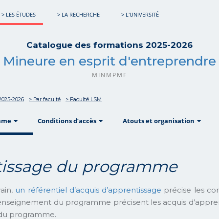
> LES ÉTUDES
> LA RECHERCHE
> L'UNIVERSITÉ
Catalogue des formations 2025-2026
Mineure en esprit d'entreprendre
MINMPME
2025-2026
> Par faculté
> Faculté LSM
show
show
sho
mme
Conditions d’accès
Atouts et organisation
ntissage du programme
ain,
un référentiel d’acquis d’apprentissage
précise les co
enseignement du programme précisent les acquis d’apprent
e du programme.