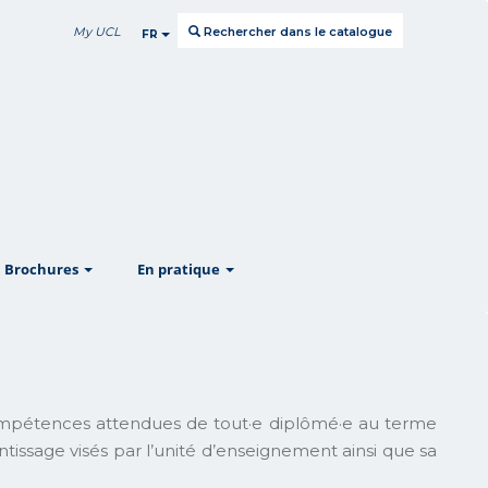
My UCL
Rechercher dans le catalogue
FR
w
show
show
Brochures
En pratique
mpétences attendues de tout·e diplômé·e au terme
issage visés par l’unité d’enseignement ainsi que sa