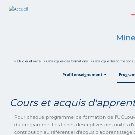
Mine
> Étudier et vivre
> Catalogues des formations
> Catalogue des formations 
show
Profil enseignement
Progra
Cours et acquis d'appre
Pour chaque programme de formation de l’UCLouv
du programme. Les fiches descriptives des unités d’
contribution au référentiel d’acquis d’apprentissag