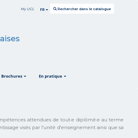
My UCL
Rechercher dans le catalogue
FR
aises
w
show
show
Brochures
En pratique
mpétences attendues de tout·e diplômé·e au terme
issage visés par l’unité d’enseignement ainsi que sa