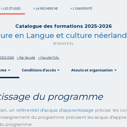
> LES ÉTUDES
> LA RECHERCHE
> L'UNIVERSITÉ
Catalogue des formations 2025-2026
ure en Langue et culture néerland
MINNEERL
2025-2026
> Par faculté
> Faculté FIAL
show
show
sho
mme
Conditions d’accès
Atouts et organisation
ntissage du programme
ain,
un référentiel d’acquis d’apprentissage
précise les co
enseignement du programme précisent les acquis d’apprent
e du programme.