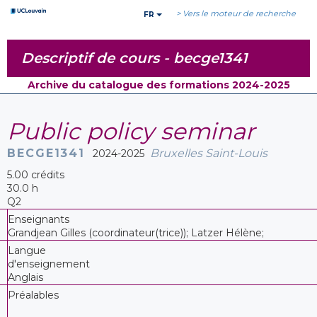
> Vers le moteur de recherche
FR
Descriptif de cours -
becge1341
Archive du catalogue des formations 2024-2025
Public policy seminar
BECGE1341
Bruxelles Saint-Louis
2024-2025
5.00 crédits
30.0 h
Q2
Enseignants
Grandjean Gilles (coordinateur(trice)); Latzer Hélène;
Langue
d'enseignement
Anglais
Préalables