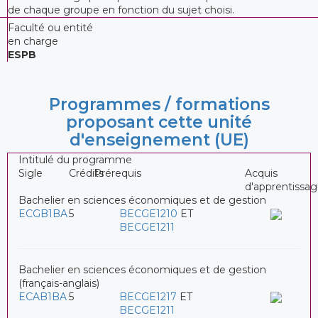
de chaque groupe en fonction du sujet choisi.
Faculté ou entité
en charge
ESPB
Programmes / formations
proposant cette unité
d'enseignement (UE)
Intitulé du programme
Sigle
Crédits
Prérequis
Acquis
d'apprentissa
Bachelier en sciences économiques et de gestion
ECGB1BA
5
BECGE1210
ET
BECGE1211
Bachelier en sciences économiques et de gestion
(français-anglais)
ECAB1BA
5
BECGE1217
ET
BECGE1211