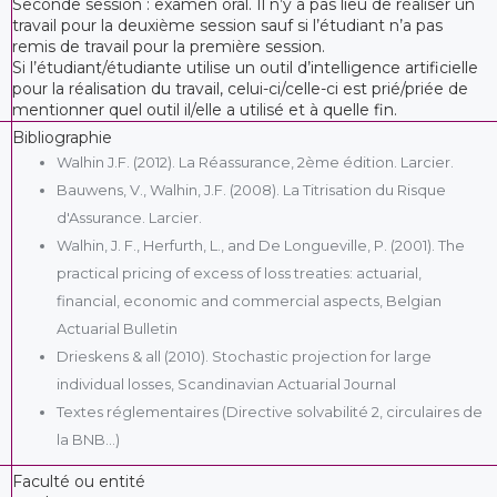
Seconde session : examen oral. Il n’y a pas lieu de réaliser un
travail pour la deuxième session sauf si l’étudiant n’a pas
remis de travail pour la première session.
Si l’étudiant/étudiante utilise un outil d’intelligence artificielle
pour la réalisation du travail, celui-ci/celle-ci est prié/priée de
mentionner quel outil il/elle a utilisé et à quelle fin.
Bibliographie
Walhin J.F. (2012). La Réassurance, 2ème édition. Larcier.
Bauwens, V., Walhin, J.F. (2008). La Titrisation du Risque
d'Assurance. Larcier.
Walhin, J. F., Herfurth, L., and De Longueville, P. (2001). The
practical pricing of excess of loss treaties: actuarial,
financial, economic and commercial aspects, Belgian
Actuarial Bulletin
Drieskens & all (2010). Stochastic projection for large
individual losses, Scandinavian Actuarial Journal
Textes réglementaires (Directive solvabilité 2, circulaires de
la BNB…)
Faculté ou entité