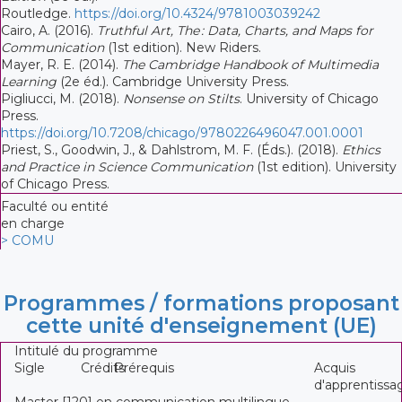
Routledge.
https://doi.org/10.4324/9781003039242
Cairo, A. (2016).
Truthful Art, The : Data, Charts, and Maps for
Communication
(1st edition). New Riders.
Mayer, R. E. (2014).
The Cambridge Handbook of Multimedia
Learning
(2e éd.). Cambridge University Press.
Pigliucci, M. (2018).
Nonsense on Stilts
. University of Chicago
Press.
https://doi.org/10.7208/chicago/9780226496047.001.0001
Priest, S., Goodwin, J., & Dahlstrom, M. F. (Éds.). (2018).
Ethics
and Practice in Science Communication
(1st edition). University
of Chicago Press.
Faculté ou entité
en charge
> COMU
Programmes / formations proposant
cette unité d'enseignement (UE)
Intitulé du programme
Sigle
Crédits
Prérequis
Acquis
d'apprentissa
Master [120] en communication multilingue