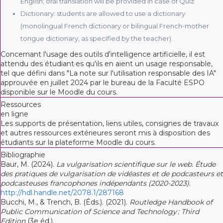
English; oral translation will be provided in case of Quiz
Dictionary: students are allowed to use a dictionary
(monolingual French dictionary or bilingual French-mother
tongue dictionary, as specified by the teacher).
Concernant l'usage des outils d'intelligence artificielle, il est
attendu des étudiant·es qu'ils en aient un usage responsable,
tel que défini dans "La note sur l'utilisation responsable des IA"
approuvée en juillet 2024 par le bureau de la Faculté ESPO
disponible sur le Moodle du cours.
Ressources
en ligne
Les supports de présentation, liens utiles, consignes de travaux
et autres ressources extérieures seront mis à disposition des
étudiants sur la plateforme Moodle du cours.
Bibliographie
Baur, M. (2024).
La vulgarisation scientifique sur le web. Étude
des pratiques de vulgarisation de vidéastes et de podcasteurs et
podcasteuses francophones indépendants (2020-2023)
.
http://hdl.handle.net/2078.1/287168
Bucchi, M., & Trench, B. (Éds.). (2021).
Routledge Handbook of
Public Communication of Science and Technology : Third
Edition
(3e éd.).