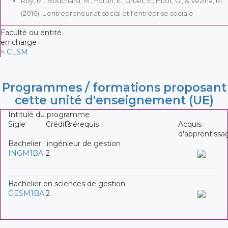
Roy, M., Bouchard, M., Fortin, É., Gruet, É., Huot, G., & Vézina, M.
(2016). L’entrepreneuriat social et l’entreprise sociale
Faculté ou entité
en charge
> CLSM
Programmes / formations proposant
cette unité d'enseignement (UE)
Intitulé du programme
Sigle
Crédits
Prérequis
Acquis
d'apprentissa
Bachelier : ingénieur de gestion
INGM1BA
2
Bachelier en sciences de gestion
GESM1BA
2