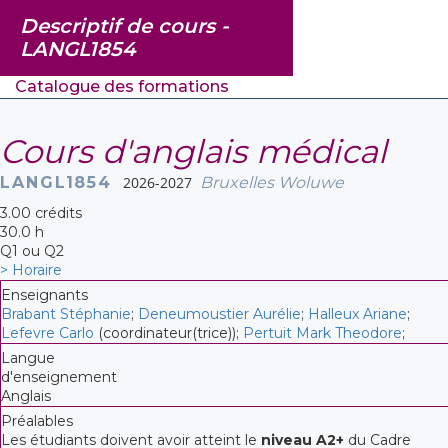
Descriptif de cours -
LANGL1854
Catalogue des formations
Cours d'anglais médical
LANGL1854
2026-2027
Bruxelles Woluwe
3.00 crédits
30.0 h
Q1 ou Q2
> Horaire
Enseignants
Brabant Stéphanie
;
Deneumoustier Aurélie
;
Halleux Ariane
;
Lefevre Carlo
(coordinateur(trice));
Pertuit Mark Theodore
;
Langue
d'enseignement
Anglais
Préalables
Les étudiants doivent avoir atteint le
niveau A2+
du Cadre