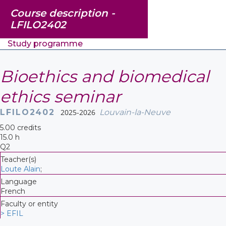
Course description -
LFILO2402
Study programme
Bioethics and biomedical
ethics seminar
LFILO2402
2025-2026
Louvain-la-Neuve
5.00 credits
15.0 h
Q2
Teacher(s)
Loute Alain
;
Language
French
Faculty or entity
> EFIL