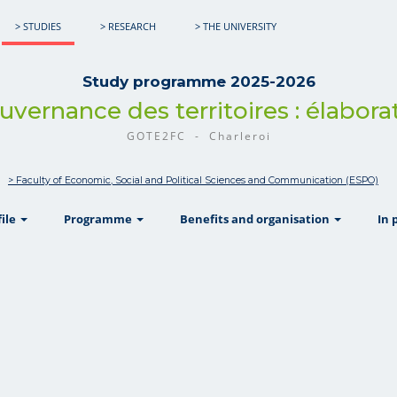
> STUDIES
> RESEARCH
> THE UNIVERSITY
Study programme 2025-2026
Gouvernance des territoires : élabora
GOTE2FC - Charleroi
> Faculty of Economic, Social and Political Sciences and Communication (ESPO)
show
show
show
file
Programme
Benefits and organisation
In 