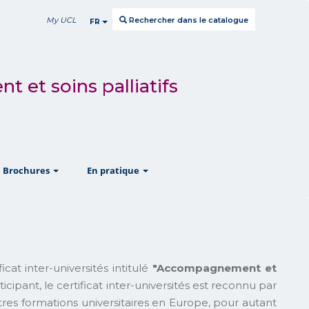
My UCL
Rechercher dans le catalogue
FR
 et soins palliatifs
w
show
show
Brochures
En pratique
at inter-universités intitulé
"Accompagnement et
cipant, le certificat inter-universités est reconnu par
utres formations universitaires en Europe, pour autant