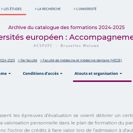
> LES ÉTUDES
> LA RECHERCHE
> L'UNIVERSITÉ
Archive du catalogue des formations 2024-2025
iversités européen : Accompagnement
ACSP2FC - Bruxelles Woluwe
 2024-2025
> Par faculté
> Faculté de médecine et médecine dentaire (MEDE)
show
show
sho
mme
Conditions d’accès
Atouts et organisation
ent les épreuves d’évaluation se voient délivrer un certific
sa valorisation personnelle dans le plan de formation du parti
l'octroi de crédits à faire valoir lors de l'admission à d'a