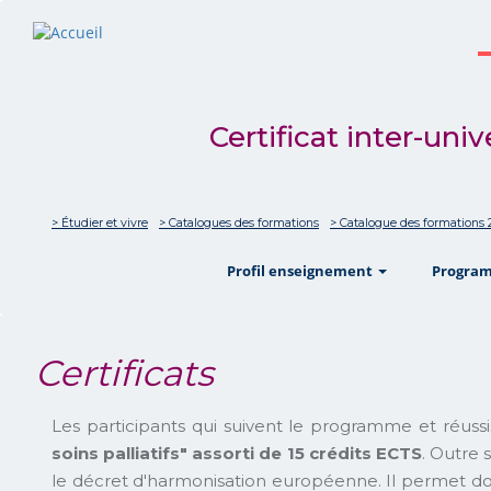
Certificat inter-un
> Étudier et vivre
> Catalogues des formations
> Catalogue des formations
show
Profil enseignement
Progra
Certificats
Les participants qui suivent le programme et réussiss
soins palliatifs" assorti de 15 crédits ECTS
. Outre 
le décret d'harmonisation européenne. Il permet donc 