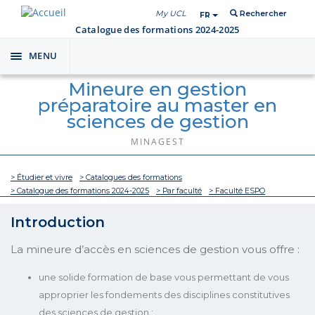
My UCL
Rechercher
FR
Catalogue des formations 2024-2025
MENU
Toggle
navigation
Mineure en gestion
préparatoire au master en
sciences de gestion
MINAGEST
> Étudier et vivre
> Catalogues des formations
> Catalogue des formations 2024-2025
> Par faculté
> Faculté ESPO
Introduction
La mineure d’accès en sciences de gestion vous offre :
une solide formation de base vous permettant de vous
approprier les fondements des disciplines constitutives
des sciences de gestion ;