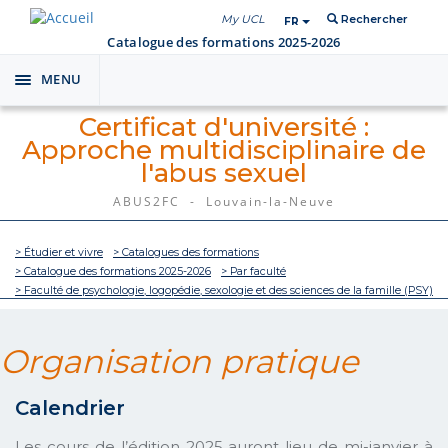
My UCL
Rechercher
FR
Catalogue des formations 2025-2026
MENU
Toggle
navigation
Certificat d'université :
Approche multidisciplinaire de
l'abus sexuel
ABUS2FC - Louvain-la-Neuve
> Étudier et vivre
> Catalogues des formations
> Catalogue des formations 2025-2026
> Par faculté
> Faculté de psychologie, logopédie, sexologie et des sciences de la famille (PSY)
Organisation pratique
Calendrier
Les cours de l’édition 2025 auront lieu de mi-janvier à