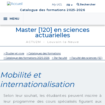
My UCL
Rechercher
FR
Catalogue des formations 2025-2026
MENU
Toggle
navigation
Master [120] en sciences
actuarielles
ACTU2M - Louvain-la-Neuve
> Étudier et vivre
> Catalogues des formations
> Catalogue des formations 2025-2026
> Par faculté
> Faculté des sciences (SC)
Mobilité et
internationalisation
Selon leur souhait, les étudiant·es peuvent inscrire à
leur programme des cours spécialisés figurant aux