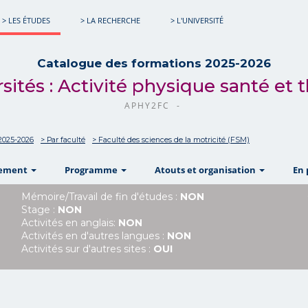
> LES ÉTUDES
> LA RECHERCHE
> L'UNIVERSITÉ
Catalogue des formations 2025-2026
rsités : Activité physique santé et 
APHY2FC -
2025-2026
> Par faculté
> Faculté des sciences de la motricité (FSM)
show
show
show
nement
Programme
Atouts et organisation
En 
Mémoire/Travail de fin d'études :
NON
Stage :
NON
Activités en anglais:
NON
Activités en d'autres langues :
NON
Activités sur d'autres sites :
OUI