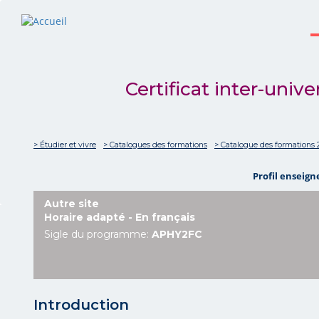
Certificat inter-unive
> Étudier et vivre
> Catalogues des formations
> Catalogue des formations 
Profil enseig
Autre site
Horaire adapté - En français
Sigle du programme:
APHY2FC
Introduction