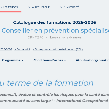
> LES ÉTUDES
> LA RECHERCHE
> L'UNIVERSITÉ
Catalogue des formations 2025-2026
 : Conseiller en prévention spéciali
CPHT2FC - Louvain-la-Neuve
2025-2026
> Par faculté
> Ecole polytechnique de Louvain (EPL)
w
show
show
Programme
Conditions d’accès
Atouts et organisati
u terme de la formation
 reconnaît, évalue et contrôle les risques pour la santé dans
la communauté au sens large." - International Occupationa