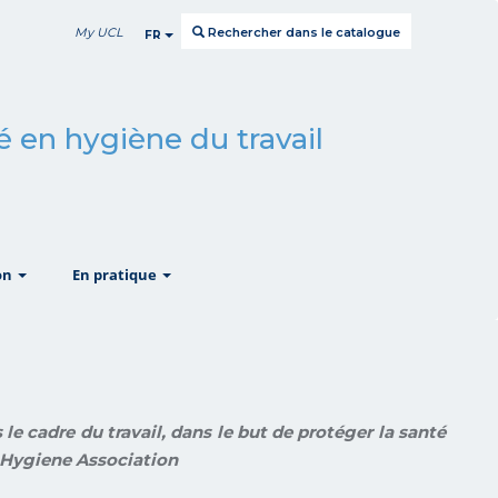
My UCL
Rechercher dans le catalogue
FR
sé en hygiène du travail
show
show
on
En pratique
 le cadre du travail, dans le but de protéger la santé
l Hygiene Association