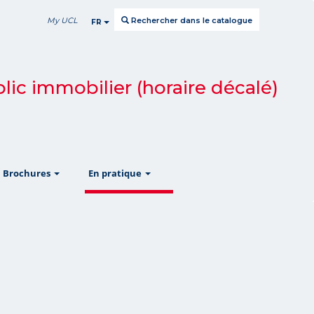
My UCL
Rechercher dans le catalogue
FR
lic immobilier (horaire décalé)
w
show
show
Brochures
En pratique