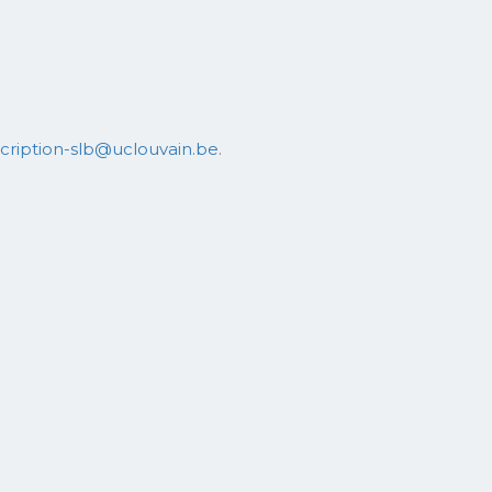
scription-slb@uclouvain.be
.