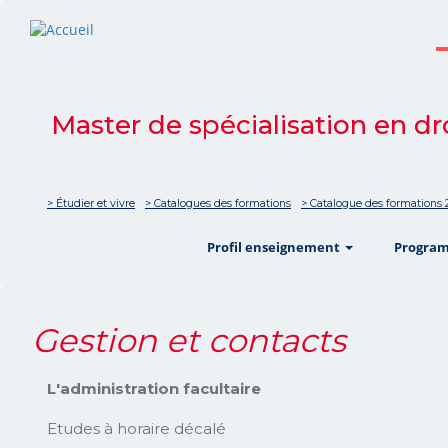
Master de spécialisation en dr
> Étudier et vivre
> Catalogues des formations
> Catalogue des formations 
show
Profil enseignement
Progra
Gestion et contacts
L'administration facultaire
Etudes à horaire décalé