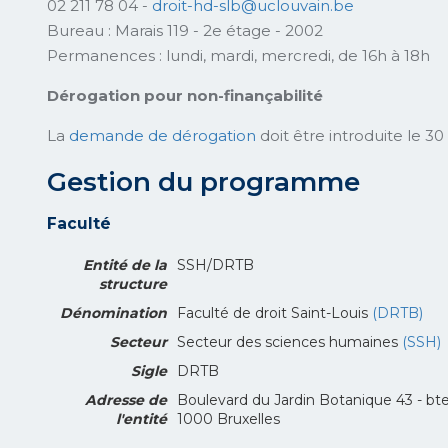
02 211 78 04 -
droit-hd-slb@u
clouvain.be
Bureau : Marais 119 - 2e étage - 2002
Permanences : lundi, mardi, mercredi, de 16h à 18h
Dérogation pour non-finançabilité
La
demande de dérogation
doit être introduite le 3
Gestion du programme
Faculté
Entité de la
SSH/DRTB
structure
Dénomination
Faculté de droit Saint-Louis
(DRTB)
Secteur
Secteur des sciences humaines
(SSH)
Sigle
DRTB
Adresse de
Boulevard du Jardin Botanique 43 - bt
l'entité
1000 Bruxelles