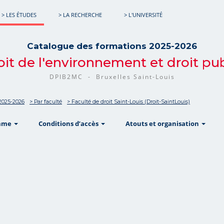
> LES ÉTUDES
> LA RECHERCHE
> L'UNIVERSITÉ
Catalogue des formations 2025-2026
oit de l'environnement et droit pub
DPIB2MC - Bruxelles Saint-Louis
2025-2026
> Par faculté
> Faculté de droit Saint-Louis (Droit-SaintLouis)
show
show
sho
mme
Conditions d’accès
Atouts et organisation