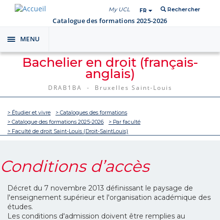
My UCL
Rechercher
FR
Catalogue des formations 2025-2026
MENU
Toggle
navigation
Bachelier en droit (français-
anglais)
DRAB1BA - Bruxelles Saint-Louis
> Étudier et vivre
> Catalogues des formations
> Catalogue des formations 2025-2026
> Par faculté
> Faculté de droit Saint-Louis (Droit-SaintLouis)
Conditions d’accès
Décret du 7 novembre 2013 définissant le paysage de
l'enseignement supérieur et l'organisation académique des
études.
Les conditions d'admission doivent être remplies au