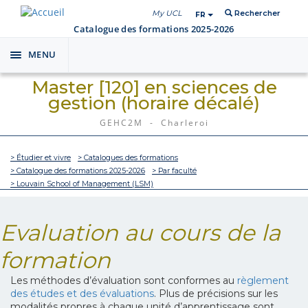
My UCL
Rechercher
FR
Catalogue des formations 2025-2026
MENU
Toggle
navigation
Master [120] en sciences de
gestion (horaire décalé)
GEHC2M - Charleroi
> Étudier et vivre
> Catalogues des formations
> Catalogue des formations 2025-2026
> Par faculté
> Louvain School of Management (LSM)
Evaluation au cours de la
formation
Les méthodes d’évaluation sont conformes au
règlement
des études et des évaluations
. Plus de précisions sur les
modalités propres à chaque unité d’apprentissage sont