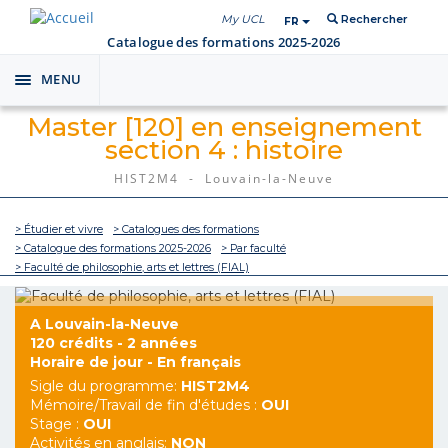
My UCL
Rechercher
FR
Catalogue des formations 2025-2026
MENU
Toggle
navigation
Master [120] en enseignement
section 4 : histoire
HIST2M4 - Louvain-la-Neuve
> Étudier et vivre
> Catalogues des formations
> Catalogue des formations 2025-2026
> Par faculté
> Faculté de philosophie, arts et lettres (FIAL)
A Louvain-la-Neuve
120 crédits - 2 années
Horaire de jour - En français
Sigle du programme:
HIST2M4
Mémoire/Travail de fin d'études :
OUI
Stage :
OUI
Activités en anglais:
NON