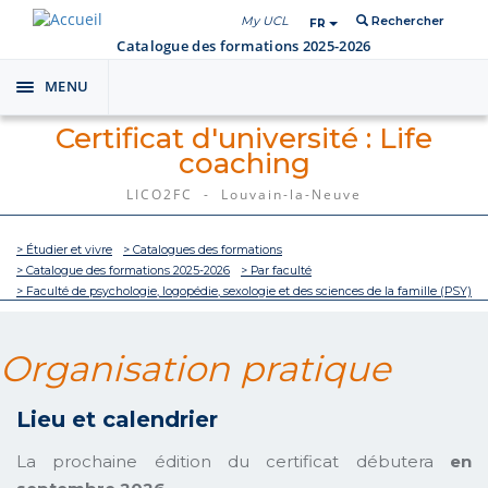
My UCL
Rechercher
FR
Catalogue des formations 2025-2026
MENU
Toggle
navigation
Certificat d'université : Life
coaching
LICO2FC - Louvain-la-Neuve
> Étudier et vivre
> Catalogues des formations
> Catalogue des formations 2025-2026
> Par faculté
> Faculté de psychologie, logopédie, sexologie et des sciences de la famille (PSY)
Organisation pratique
Lieu et calendrier
La prochaine édition du certificat débutera
en