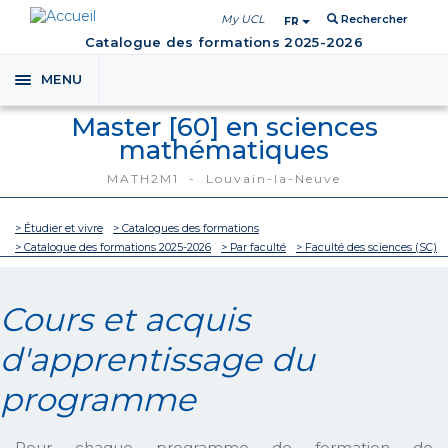
My UCL
Rechercher
FR
Catalogue des formations 2025-2026
MENU
Toggle
navigation
Master [60] en sciences
mathématiques
MATH2M1 - Louvain-la-Neuve
> Étudier et vivre
> Catalogues des formations
> Catalogue des formations 2025-2026
> Par faculté
> Faculté des sciences (SC)
Cours et acquis
d'apprentissage du
programme
Pour chaque programme de formation de