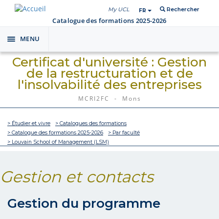
My UCL
Rechercher
FR
Catalogue des formations 2025-2026
MENU
Toggle
navigation
Certificat d'université : Gestion
de la restructuration et de
l'insolvabilité des entreprises
MCRI2FC - Mons
> Étudier et vivre
> Catalogues des formations
> Catalogue des formations 2025-2026
> Par faculté
> Louvain School of Management (LSM)
Gestion et contacts
Gestion du programme