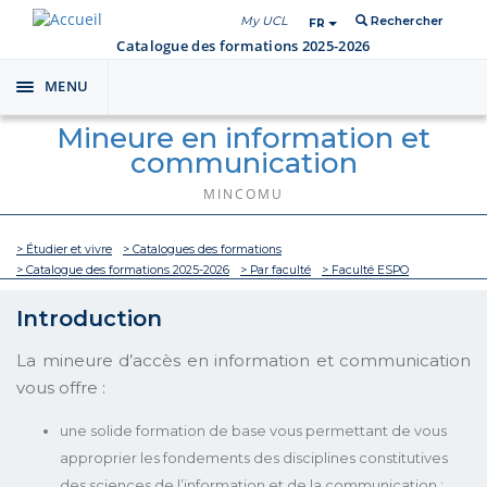
My UCL
Rechercher
FR
Catalogue des formations 2025-2026
MENU
Toggle
navigation
Mineure en information et
communication
MINCOMU
> Étudier et vivre
> Catalogues des formations
> Catalogue des formations 2025-2026
> Par faculté
> Faculté ESPO
Introduction
La mineure d’accès en information et communication
vous offre :
une solide formation de base vous permettant de vous
approprier les fondements des disciplines constitutives
des sciences de l’information et de la communication ;