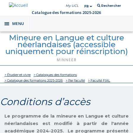
My UCL
Rechercher
FR
Catalogue des formations 2025-2026
MENU
Toggle
navigation
Mineure en Langue et culture
néerlandaises (accessible
uniquement pour réinscription)
MINNEER
> Étudier et vivre
> Catalogues des formations
> Catalogue des formations 2025-2026
> Par faculté
> Faculté FIAL
Conditions d’accès
Le programme de la mineure en Langue et culture
néerlandaises est modifié à partir de l'année
académique 2024-2025. Le programme présenté