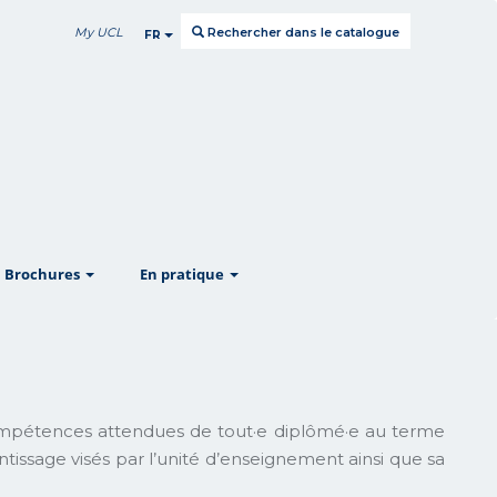
My UCL
Rechercher dans le catalogue
FR
w
show
show
Brochures
En pratique
mpétences attendues de tout·e diplômé·e au terme
issage visés par l’unité d’enseignement ainsi que sa