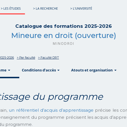
> LES ÉTUDES
> LA RECHERCHE
> L'UNIVERSITÉ
Catalogue des formations 2025-2026
Mineure en droit (ouverture)
MINODROI
2025-2026
> Par faculté
> Faculté DRT
show
show
sho
mme
Conditions d’accès
Atouts et organisation
ntissage du programme
ain,
un référentiel d’acquis d’apprentissage
précise les co
enseignement du programme précisent les acquis d’apprent
e du programme.