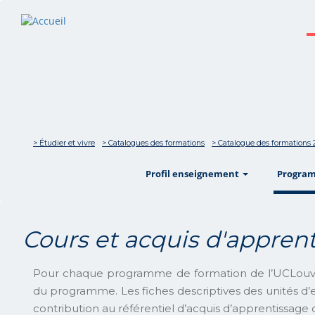
> Étudier et vivre
> Catalogues des formations
> Catalogue des formations 
show
Profil enseignement
Progra
Cours et acquis d'appre
Pour chaque programme de formation de l’UCLouv
du programme. Les fiches descriptives des unités d’
contribution au référentiel d’acquis d’apprentissag