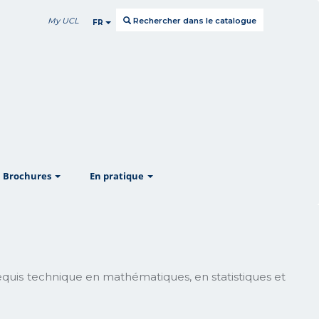
My UCL
Rechercher dans le catalogue
FR
w
show
show
Brochures
En pratique
equis technique en mathématiques, en statistiques et