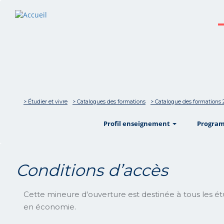
> Étudier et vivre
> Catalogues des formations
> Catalogue des formations 
show
Profil enseignement
Progra
Conditions d’accès
Cette mineure d'ouverture est destinée à tous les é
en économie.