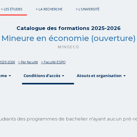
> LES ÉTUDES
> LA RECHERCHE
> L'UNIVERSITÉ
Catalogue des formations 2025-2026
Mineure en économie (ouverture)
MINOECO
2025-2026
> Par faculté
> Faculté ESPO
show
show
sho
mme
Conditions d’accès
Atouts et organisation
tudiants des programmes de bachelier n'ayant aucun pré-r