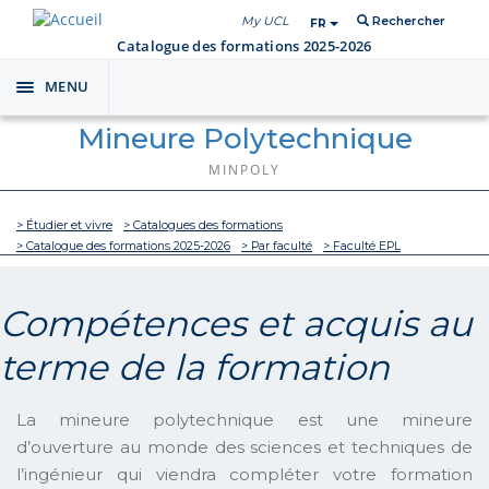
My UCL
Rechercher
FR
Catalogue des formations 2025-2026
MENU
Toggle
navigation
Mineure Polytechnique
MINPOLY
> Étudier et vivre
> Catalogues des formations
> Catalogue des formations 2025-2026
> Par faculté
> Faculté EPL
Compétences et acquis au
terme de la formation
La mineure polytechnique est une mineure
d’ouverture au monde des sciences et techniques de
l’ingénieur qui viendra compléter votre formation