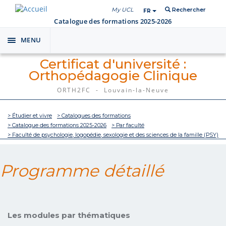
My UCL
Rechercher
FR
Catalogue des formations 2025-2026
MENU
Toggle
navigation
Certificat d'université :
Orthopédagogie Clinique
ORTH2FC - Louvain-la-Neuve
> Étudier et vivre
> Catalogues des formations
> Catalogue des formations 2025-2026
> Par faculté
> Faculté de psychologie, logopédie, sexologie et des sciences de la famille (PSY)
Programme détaillé
Les modules par thématiques