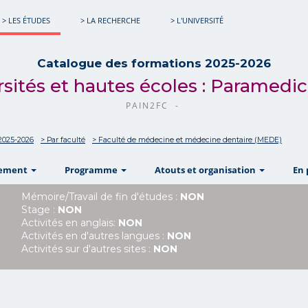
> LES ÉTUDES
> LA RECHERCHE
> L'UNIVERSITÉ
Catalogue des formations 2025-2026
ersités et hautes écoles : Paramed
PAIN2FC -
2025-2026
> Par faculté
> Faculté de médecine et médecine dentaire (MEDE)
show
show
show
nement
Programme
Atouts et organisation
En 
Mémoire/Travail de fin d'études :
NON
Stage :
NON
Activités en anglais:
NON
Activités en d'autres langues :
NON
Activités sur d'autres sites :
NON