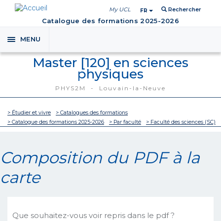
My UCL
Rechercher
FR
Catalogue des formations 2025-2026
MENU
Toggle
navigation
Master [120] en sciences
physiques
PHYS2M - Louvain-la-Neuve
> Étudier et vivre
> Catalogues des formations
> Catalogue des formations 2025-2026
> Par faculté
> Faculté des sciences (SC)
Composition du PDF à la
carte
Que souhaitez-vous voir repris dans le pdf ?