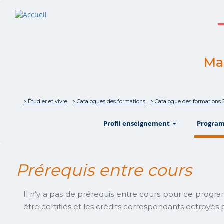
Mas
> Étudier et vivre
> Catalogues des formations
> Catalogue des formations 
show
Profil enseignement
Progra
Prérequis entre cours
Il n'y a pas de prérequis entre cours pour ce progr
être certifiés et les crédits correspondants octroyés p