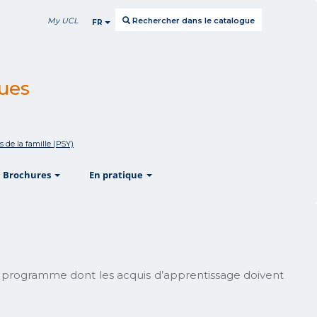
My UCL
Rechercher dans le catalogue
FR
ques
s de la famille (PSY)
w
show
show
Brochures
En pratique
du programme dont les acquis d’apprentissage doivent