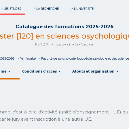
> LES ÉTUDES
> LA RECHERCHE
> L'UNIVERSITÉ
Catalogue des formations 2025-2026
ter [120] en sciences psychologi
PSY2M - Louvain-la-Neuve
2025-2026
> Par faculté
> Faculté de psychologie, logopédie, sexologie et des science
show
show
sho
mme
Conditions d’accès
Atouts et organisation
amme, c'est-à-dire d’activité (unité d’enseignement - UE) 
ar le jury avant inscription à une autre UE.