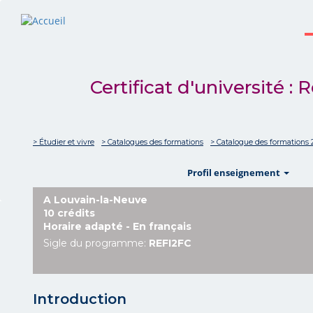
Certificat d'université 
> Étudier et vivre
> Catalogues des formations
> Catalogue des formations 
sho
Profil enseignement
A Louvain-la-Neuve
10 crédits
Horaire adapté - En français
Sigle du programme:
REFI2FC
Introduction