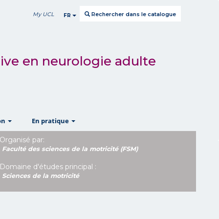
My UCL
Rechercher dans le catalogue
FR
sive en neurologie adulte
show
show
on
En pratique
Organisé par:
Faculté des sciences de la motricité (FSM)
Domaine d'études principal :
Sciences de la motricité