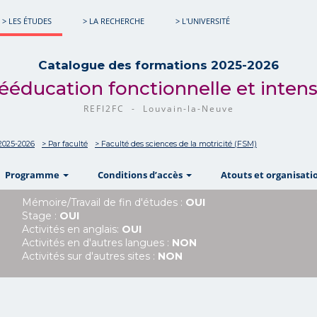
> LES ÉTUDES
> LA RECHERCHE
> L'UNIVERSITÉ
Catalogue des formations 2025-2026
: Rééducation fonctionnelle et inten
REFI2FC - Louvain-la-Neuve
2025-2026
> Par faculté
> Faculté des sciences de la motricité (FSM)
w
show
show
Programme
Conditions d’accès
Atouts et organisati
Mémoire/Travail de fin d'études :
OUI
Stage :
OUI
Activités en anglais:
OUI
Activités en d'autres langues :
NON
Activités sur d'autres sites :
NON