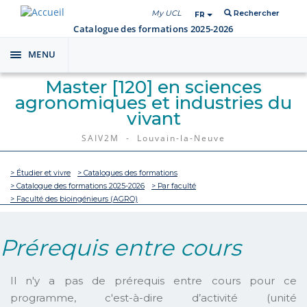
My UCL
Rechercher
FR
Catalogue des formations 2025-2026
MENU
Toggle
navigation
Master [120] en sciences
agronomiques et industries du
vivant
SAIV2M - Louvain-la-Neuve
> Étudier et vivre
> Catalogues des formations
> Catalogue des formations 2025-2026
> Par faculté
> Faculté des bioingénieurs (AGRO)
Prérequis entre cours
Il n'y a pas de prérequis entre cours pour ce
programme, c'est-à-dire d’activité (unité