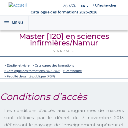
My UCL
Rechercher
FR
Catalogue des formations 2025-2026
MENU
Toggle
navigation
Master [120] en sciences
infirmières/Namur
SINN2M -
> Étudier et vivre
> Catalogues des formations
> Catalogue des formations 2025-2026
> Par faculté
> Faculté de santé publique (FSP)
Conditions d’accès
Les conditions d'accès aux programmes de masters
sont définies par le décret du 7 novembre 2013
définissant le paysage de l'enseignement supérieur et