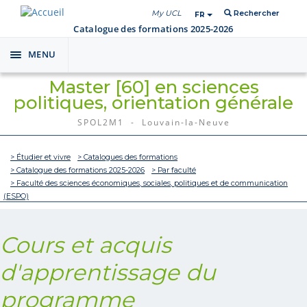
My UCL
Rechercher
FR
Catalogue des formations 2025-2026
MENU
Toggle
navigation
Master [60] en sciences
politiques, orientation générale
SPOL2M1 - Louvain-la-Neuve
> Étudier et vivre
> Catalogues des formations
> Catalogue des formations 2025-2026
> Par faculté
> Faculté des sciences économiques, sociales, politiques et de communication
(ESPO)
Cours et acquis
d'apprentissage du
programme