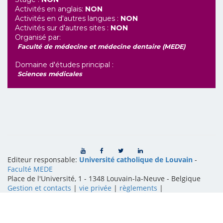
Activités en anglais:
NON
Activités en d'autres langues :
NON
Activités sur d'autres sites :
NON
Organisé par:
Faculté de médecine et médecine dentaire (MEDE)
Domaine d'études principal :
Sciences médicales
Editeur responsable:
Université catholique de Louvain
-
Faculté MEDE
Place de l'Université, 1 - 1348 Louvain-la-Neuve
-
Belgique
Gestion et contacts
|
vie privée
|
règlements
|