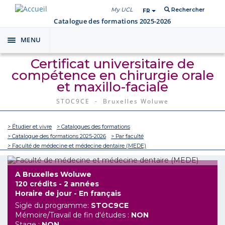
My UCL
Rechercher
FR
Catalogue des formations 2025-2026
MENU
Toggle
navigation
Certificat universitaire de
compétence en chirurgie orale
et maxillo-faciale
STOC9CE - Bruxelles Woluwe
> Étudier et vivre
> Catalogues des formations
> Catalogue des formations 2025-2026
> Par faculté
> Faculté de médecine et médecine dentaire (MEDE)
A Bruxelles Woluwe
120 crédits - 2 années
Horaire de jour - En français
Sigle du programme:
STOC9CE
Mémoire/Travail de fin d'études :
NON
Stage :
NON