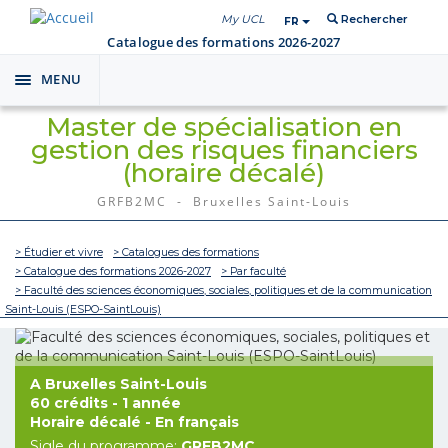
My UCL
Rechercher
FR
Catalogue des formations 2026-2027
MENU
Toggle
navigation
Master de spécialisation en
gestion des risques financiers
(horaire décalé)
GRFB2MC - Bruxelles Saint-Louis
> Étudier et vivre
> Catalogues des formations
> Catalogue des formations 2026-2027
> Par faculté
> Faculté des sciences économiques, sociales, politiques et de la communication
Saint-Louis (ESPO-SaintLouis)
A Bruxelles Saint-Louis
60 crédits - 1 année
Horaire décalé - En français
Sigle du programme:
GRFB2MC