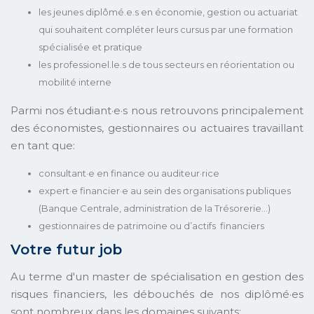
les jeunes diplômé.e.s en économie, gestion ou actuariat
qui souhaitent compléter leurs cursus par une formation
spécialisée et pratique
les professionel.le.s de tous secteurs en réorientation ou
mobilité interne
Parmi nos étudiant·e·s nous retrouvons principalement
des économistes, gestionnaires ou actuaires travaillant
en tant que:
consultant·e en finance ou auditeur·rice
expert·e financier·e au sein des organisations publiques
(Banque Centrale, administration de la Trésorerie...)
gestionnaires de patrimoine ou d’actifs financiers
Votre futur job
Au terme d'un master de spécialisation en gestion des
risques financiers, les débouchés de nos diplômé·es
sont nombreux dans les domaines suivants: